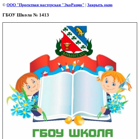
©
ООО "Проектная мастерская "ЭкоРацио"
|
Закрыть окно
ГБОУ Школа № 1413